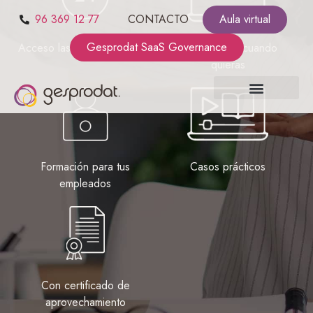
96 369 12 77
CONTACTO
Aula virtual
Gesprodat SaaS Governance
Acceso las 24 horas del día
Haz el curso cuando
quieras
SOBRE NOSOTROS
SaaS GOVERNANCE
KIT CONSULTING
Formación para tus
Casos prácticos
empleados
Con certificado de
aprovechamiento