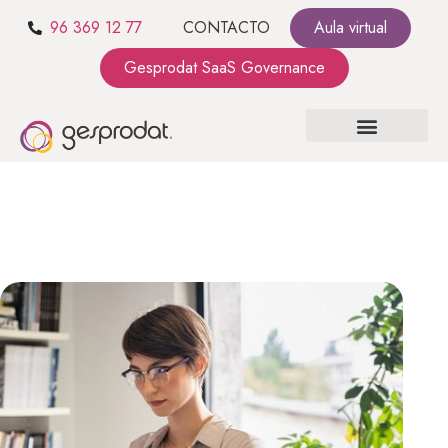
96 369 12 77
CONTACTO
Aula virtual
Gesprodat SaaS Governance
SOBRE NOSOTROS
SaaS GOVERNANCE
KIT CONSULTING