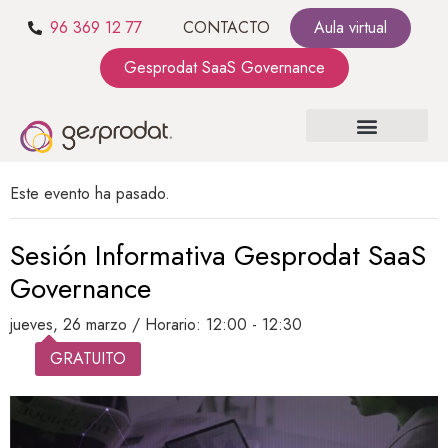
96 369 12 77
CONTACTO
Aula virtual
Gesprodat SaaS Governance
SOBRE NOSOTROS
SaaS GOVERNANCE
KIT CONSULTING
Este evento ha pasado.
Sesión Informativa Gesprodat SaaS
Governance
jueves, 26 marzo / Horario: 12:00
-
12:30
GRATUITO