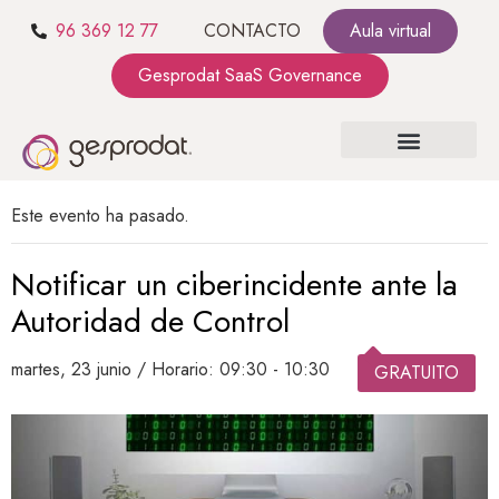
96 369 12 77
CONTACTO
Aula virtual
Gesprodat SaaS Governance
SOBRE NOSOTROS
SaaS GOVERNANCE
KIT CONSULTING
Este evento ha pasado.
Notificar un ciberincidente ante la
Autoridad de Control
martes, 23 junio / Horario: 09:30
-
10:30
GRATUITO