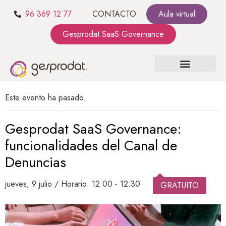
96 369 12 77
CONTACTO
Aula virtual
Gesprodat SaaS Governance
SOBRE NOSOTROS
SaaS GOVERNANCE
KIT CONSULTING
Este evento ha pasado.
Gesprodat SaaS Governance:
funcionalidades del Canal de
Denuncias
jueves, 9 julio / Horario: 12:00
-
12:30
GRATUITO