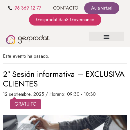
96 369 12 77
CONTACTO
Aula virtual
Gesprodat SaaS Governance
SOBRE NOSOTROS
SaaS GOVERNANCE
KIT CONSULTING
Este evento ha pasado.
2ª Sesión informativa – EXCLUSIVA
CLIENTES
12 septiembre, 2025 / Horario: 09:30
-
10:30
GRATUITO