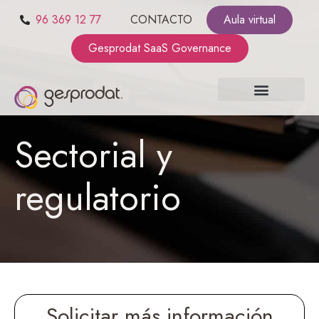
96 369 12 77
CONTACTO
Aula virtual
Gesprodat SaaS Governance
SOBRE NOSOTROS
SaaS GOVERNANCE
KIT CONSULTING
Sectorial y
regulatorio
Solicitar más información