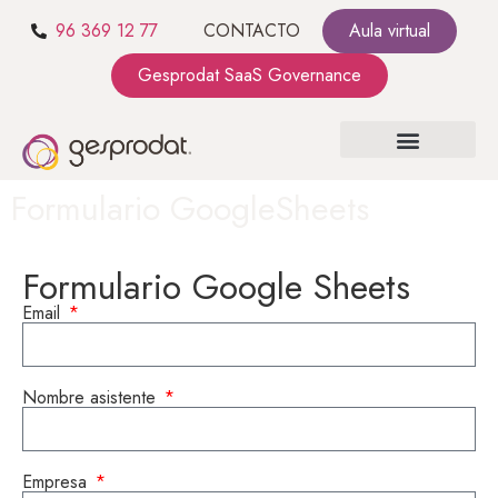
96 369 12 77
CONTACTO
Aula virtual
Gesprodat SaaS Governance
SOBRE NOSOTROS
SaaS GOVERNANCE
KIT CONSULTING
Formulario GoogleSheets
Formulario Google Sheets
Email
Nombre asistente
Empresa