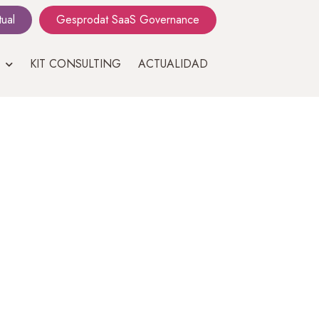
tual
Gesprodat SaaS Governance
KIT CONSULTING
ACTUALIDAD