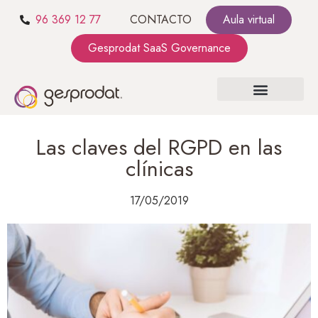
96 369 12 77
CONTACTO
Aula virtual
Gesprodat SaaS Governance
SOBRE NOSOTROS
SaaS GOVERNANCE
KIT CONSULTING
Las claves del RGPD en las
clínicas
17/05/2019