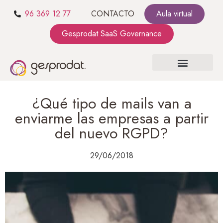
96 369 12 77
CONTACTO
Aula virtual
Gesprodat SaaS Governance
SOBRE NOSOTROS
SaaS GOVERNANCE
KIT CONSULTING
¿Qué tipo de mails van a
enviarme las empresas a partir
del nuevo RGPD?
29/06/2018