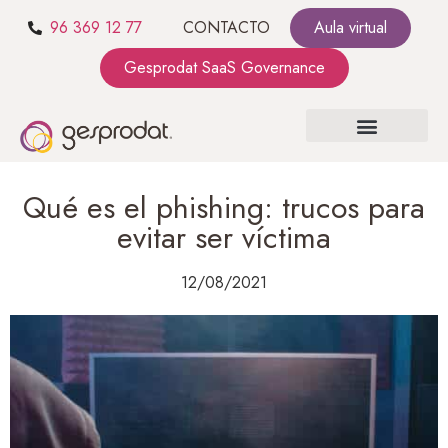
96 369 12 77
CONTACTO
Aula virtual
Gesprodat SaaS Governance
SOBRE NOSOTROS
SaaS GOVERNANCE
KIT CONSULTING
Qué es el phishing: trucos para
evitar ser víctima
12/08/2021