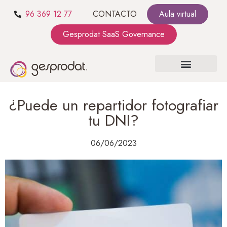
96 369 12 77
CONTACTO
Aula virtual
Gesprodat SaaS Governance
SOBRE NOSOTROS
SaaS GOVERNANCE
KIT CONSULTING
¿Puede un repartidor fotografiar
tu DNI?
06/06/2023