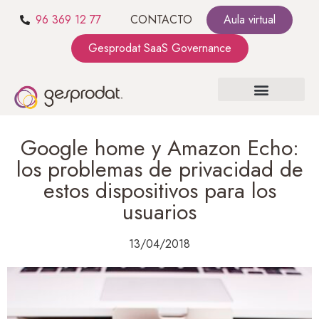
96 369 12 77
CONTACTO
Aula virtual
Gesprodat SaaS Governance
SOBRE NOSOTROS
SaaS GOVERNANCE
KIT CONSULTING
Google home y Amazon Echo:
los problemas de privacidad de
estos dispositivos para los
usuarios
13/04/2018