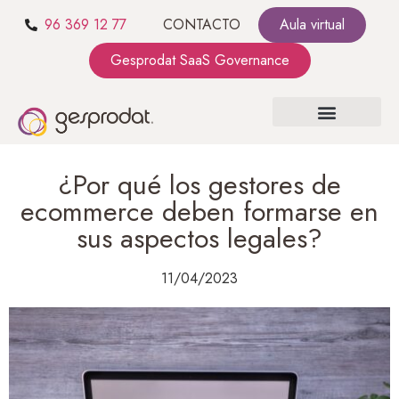
96 369 12 77
CONTACTO
Aula virtual
Gesprodat SaaS Governance
SOBRE NOSOTROS
SaaS GOVERNANCE
KIT CONSULTING
¿Por qué los gestores de
ecommerce deben formarse en
sus aspectos legales?
11/04/2023