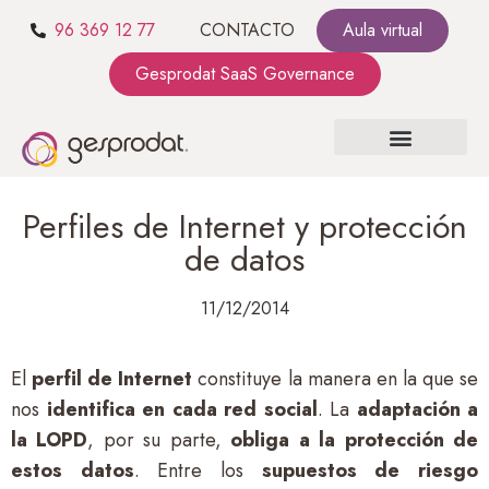
96 369 12 77
CONTACTO
Aula virtual
Gesprodat SaaS Governance
SOBRE NOSOTROS
SaaS GOVERNANCE
KIT CONSULTING
Perfiles de Internet y protección
de datos
11/12/2014
El
perfil de Internet
constituye la manera en la que se
nos
identifica en cada red social
. La
adaptación a
la LOPD
, por su parte,
obliga a la protección de
estos datos
. Entre los
supuestos de riesgo