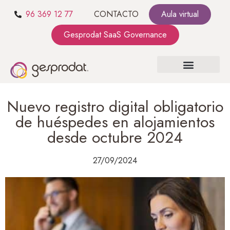
96 369 12 77
CONTACTO
Aula virtual
Gesprodat SaaS Governance
SOBRE NOSOTROS
SaaS GOVERNANCE
KIT CONSULTING
Nuevo registro digital obligatorio
de huéspedes en alojamientos
desde octubre 2024
27/09/2024