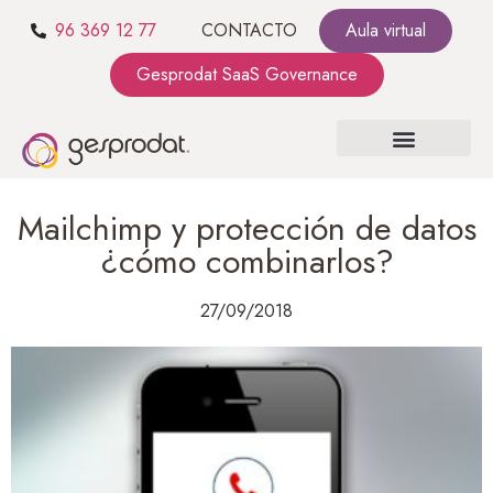
96 369 12 77
CONTACTO
Aula virtual
Gesprodat SaaS Governance
SOBRE NOSOTROS
SaaS GOVERNANCE
KIT CONSULTING
Mailchimp y protección de datos
¿cómo combinarlos?
27/09/2018