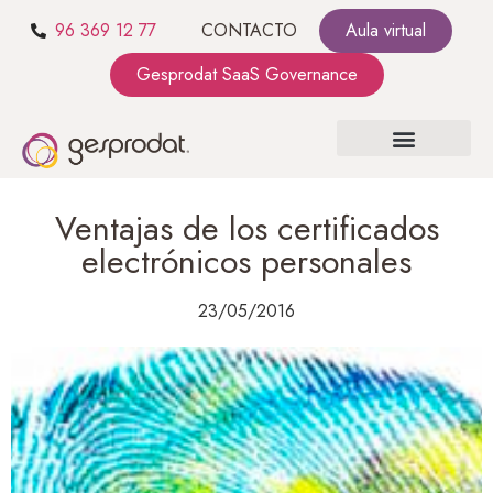
96 369 12 77
CONTACTO
Aula virtual
Gesprodat SaaS Governance
SOBRE NOSOTROS
SaaS GOVERNANCE
KIT CONSULTING
Ventajas de los certificados
electrónicos personales
23/05/2016