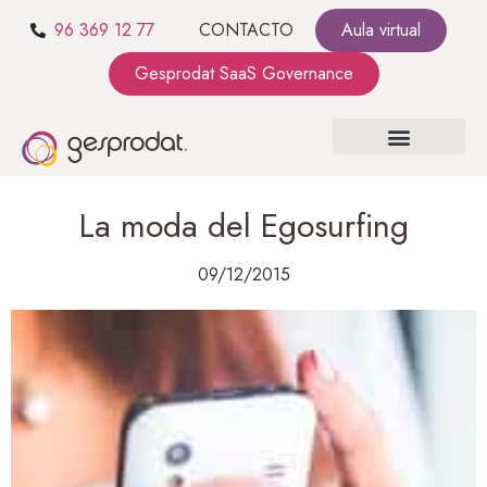
96 369 12 77
CONTACTO
Aula virtual
Gesprodat SaaS Governance
SOBRE NOSOTROS
SaaS GOVERNANCE
KIT CONSULTING
La moda del Egosurfing
09/12/2015