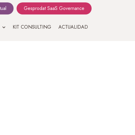
tual
Gesprodat SaaS Governance
KIT CONSULTING
ACTUALIDAD