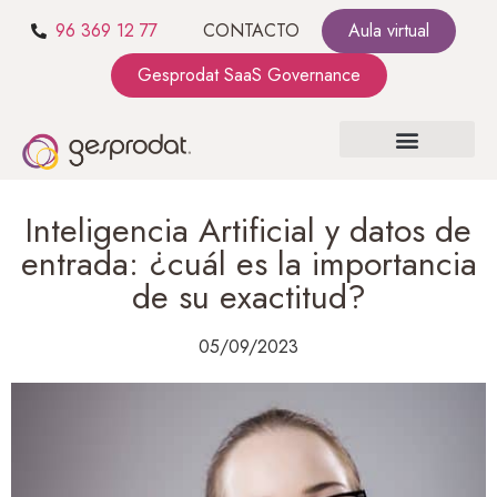
96 369 12 77
CONTACTO
Aula virtual
Gesprodat SaaS Governance
SOBRE NOSOTROS
SaaS GOVERNANCE
KIT CONSULTING
Inteligencia Artificial y datos de
entrada: ¿cuál es la importancia
de su exactitud?
05/09/2023