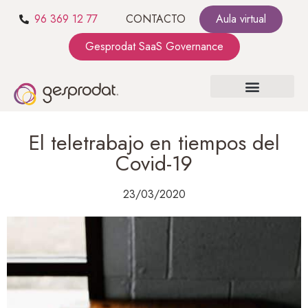
96 369 12 77
CONTACTO
Aula virtual
Gesprodat SaaS Governance
SOBRE NOSOTROS
SaaS GOVERNANCE
KIT CONSULTING
El teletrabajo en tiempos del
Covid-19
23/03/2020