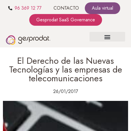
96 369 12 77
CONTACTO
Aula virtual
Gesprodat SaaS Governance
SOBRE NOSOTROS
SaaS GOVERNANCE
KIT CONSULTING
El Derecho de las Nuevas
Tecnologías y las empresas de
telecomunicaciones
26/01/2017