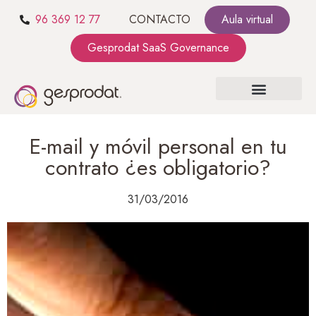
96 369 12 77
CONTACTO
Aula virtual
Gesprodat SaaS Governance
SOBRE NOSOTROS
SaaS GOVERNANCE
KIT CONSULTING
E-mail y móvil personal en tu
contrato ¿es obligatorio?
31/03/2016