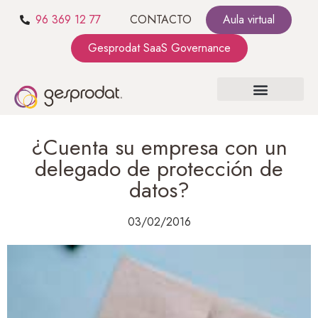
96 369 12 77
CONTACTO
Aula virtual
Gesprodat SaaS Governance
SOBRE NOSOTROS
SaaS GOVERNANCE
KIT CONSULTING
¿Cuenta su empresa con un
delegado de protección de
datos?
03/02/2016