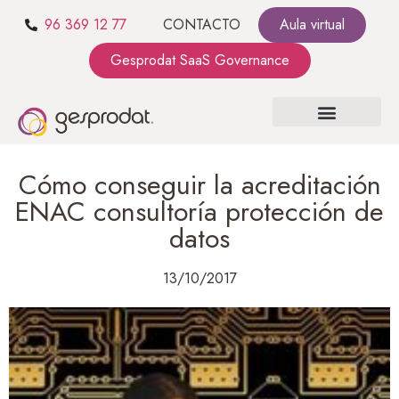
96 369 12 77
CONTACTO
Aula virtual
Gesprodat SaaS Governance
SOBRE NOSOTROS
SaaS GOVERNANCE
KIT CONSULTING
Cómo conseguir la acreditación
ENAC consultoría protección de
datos
13/10/2017