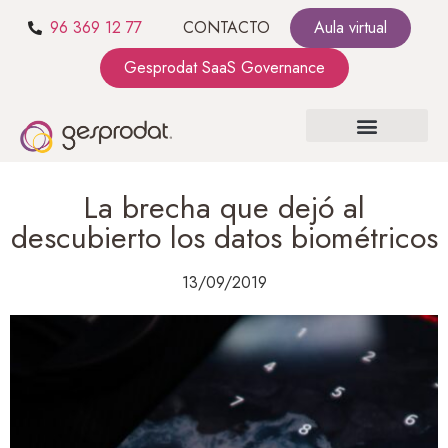
96 369 12 77
CONTACTO
Aula virtual
Gesprodat SaaS Governance
SOBRE NOSOTROS
SaaS GOVERNANCE
KIT CONSULTING
La brecha que dejó al
descubierto los datos biométricos
13/09/2019