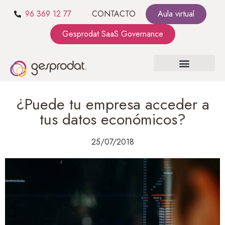
96 369 12 77
CONTACTO
Aula virtual
Gesprodat SaaS Governance
SOBRE NOSOTROS
SaaS GOVERNANCE
KIT CONSULTING
¿Puede tu empresa acceder a
tus datos económicos?
25/07/2018