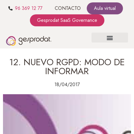
96 369 12 77
CONTACTO
Aula virtual
Gesprodat SaaS Governance
SOBRE NOSOTROS
SaaS GOVERNANCE
KIT CONSULTING
12. NUEVO RGPD: MODO DE
INFORMAR
18/04/2017