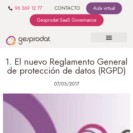
96 369 12 77
CONTACTO
Aula virtual
Gesprodat SaaS Governance
SOBRE NOSOTROS
SaaS GOVERNANCE
KIT CONSULTING
1. El nuevo Reglamento General
de protección de datos (RGPD)
07/03/2017